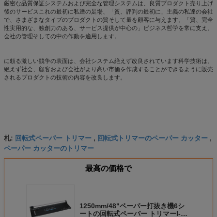
厳密な品質保証システムおよび完全な管理システムは、良質プロダクト売り上げ
後のサービスこれの最初に私達の足場、「質、評判の最初に」主義の私達の会社
で、さまざまなタイプのプロダクトの質そして量を顧客に与えます。「質、完全
性実用的な、独創力のある、サービス提供が中心の」ビジネス哲学を常に支え、
会社の管理そしての中の作動を適用します。
に頼る激しい競争の表面は、会社システム絶えず改良されています科学技術は、
絶えず社会、顧客および会社がより高い市価を作成することができるように販売
されるプロダクトの技術の内容を改良します。
回転式ペーパー トリマー
回転式トリマーのペーパー カッター
札:
,
,
ペーパー カッターのトリマー
最高の価格で
1250mm/48"ペーパー打抜き機6シ
ートの回転式ペーパー トリマーI-