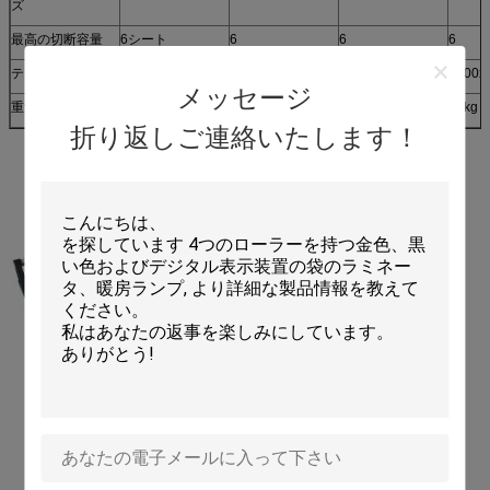
ズ
最高の切断容量
6シート
6
6
6
テーブル次元
1460x330mm
1800X330mm
2000x330mm
2200x
メッセージ
重量
11.7KG
14.9KG
15.7kg
27kg
折り返しご連絡いたします！