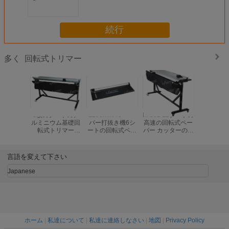
004/I-007
続行
回転式トリマー
多く
8枚のシートのア
1250mm/48"ペー
M-002 12シートの
1460x31
ルミニウム基礎回
パー打抜き機6シ
高速の回転式ペー
のシー
転式トリマー
ートの回転式ペー
パー カッターの回
Chrome 
1600mmは/63"の
パー トリマーI-
転式トリマー
ガイド・レ
27キログラムG-
004/I-007
001/S-0
001/G-004を重く
回転式ト
言語を変えて下さい
します
双生
Japanese
ホーム
|
私達について
|
私達に連絡しなさい
|
地図
|
Privacy Policy