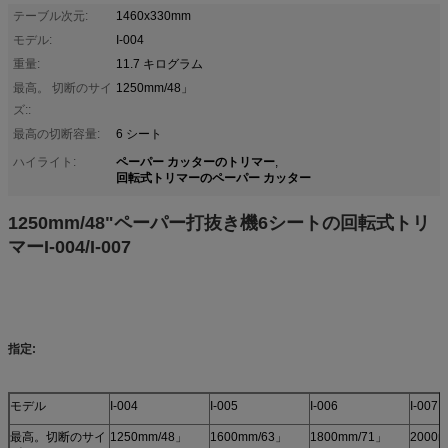
テーブル次元:
1460x330mm
モデル:
I-004
重量:
11.7 キログラム
最高。 切断のサイ
1250mm/48」
ズ::
最高の切断容量:
6 シート
ペーパー カッターのトリマー
ハイライト:
,
回転式トリマーのペーパー カッター
1250mm/48"ペーパー打抜き機6シートの回転式トリ
マーI-004/I-007
指定:
モデル
I-004
I-005
I-006
I-007
最高。切断のサイ
1250mm/48」
1600mm/63」
1800mm/71」
2000