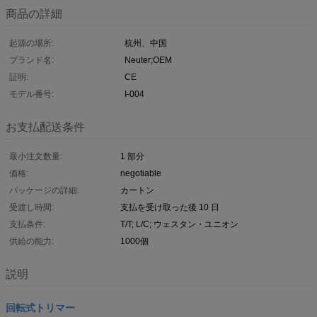
商品の詳細
起源の場所:
杭州、中国
ブランド名:
Neuter;OEM
証明:
CE
モデル番号:
I-004
お支払配送条件
最小注文数量:
1 部分
価格:
negotiable
パッケージの詳細:
カートン
受渡し時間:
支払を受け取った後 10 日
支払条件:
T/T; L/C; ウェスタン・ユニオン
供給の能力:
1000個
説明
回転式トリマー