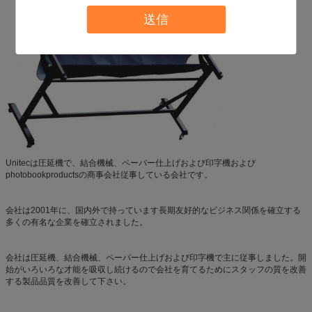
送信
Unitecは圧延機で、結合機械、ペーパー仕上げおよび印字機および
photobookproductsの商事会社従事している会社です。
会社は2001年に、国内外で持っています長期友好的なビジネス関係を確立する
多くの有名な企業を確立されました。
会社は圧延機、結合機械、ペーパー仕上げおよび印字機で主に従事しました。開
始がいろいろな才能を吸収し続けるので会社を育てるためにスタッフの質を改善
する製品品質を改善して下さい。