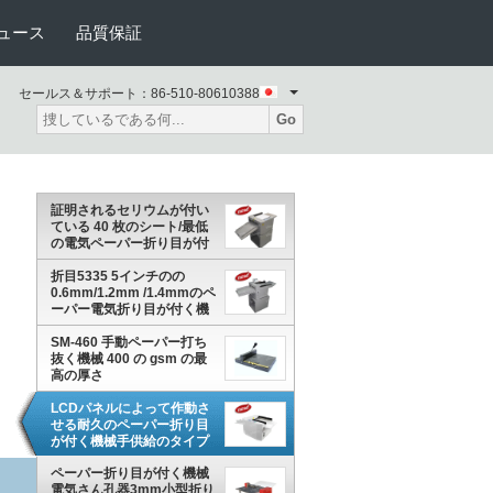
ュース
品質保証
セールス＆サポート：
86-510-80610388
Go
証明されるセリウムが付い
ている 40 枚のシート/最低
の電気ペーパー折り目が付
く機械折目335
折目5335 5インチのの
0.6mm/1.2mm /1.4mmのペ
ーパー電気折り目が付く機
械タッチ画面の
SM-460 手動ペーパー打ち
抜く機械 400 の gsm の最
高の厚さ
LCDパネルによって作動さ
せる耐久のペーパー折り目
が付く機械手供給のタイプ
折目330
ペーパー折り目が付く機械
電気さん孔器3mm小型折り