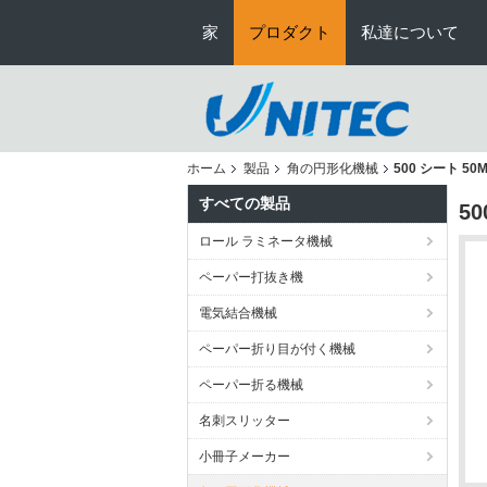
家
プロダクト
私達について
ホーム
製品
角の円形化機械
500 シート 
すべての製品
5
ロール ラミネータ機械
ペーパー打抜き機
電気結合機械
ペーパー折り目が付く機械
ペーパー折る機械
名刺スリッター
小冊子メーカー