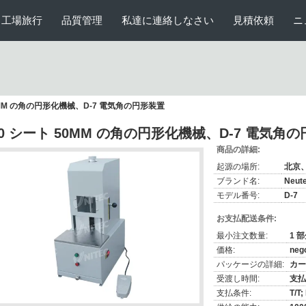
工場旅行
品質管理
私達に連絡しなさい
見積依頼
ニ
50MM の角の円形化機械、D-7 電気角の円形装置
00 シート 50MM の角の円形化機械、D-7 電気角
商品の詳細:
起源の場所:
北京
ブランド名:
Neut
モデル番号:
D-7
お支払配送条件:
最小注文数量:
1 
価格:
nego
パッケージの詳細:
カー
受渡し時間:
支払
支払条件:
T/