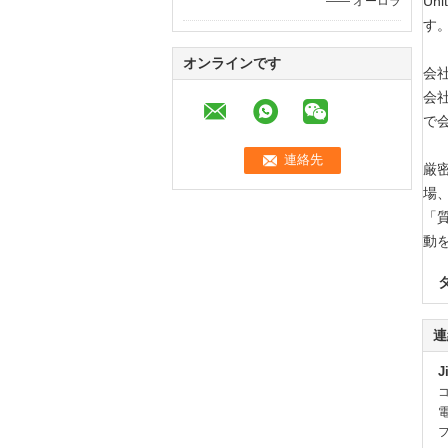
Un
—— オーロラ
す
オンラインです
会
会
で
厳
場
「
動
連
J