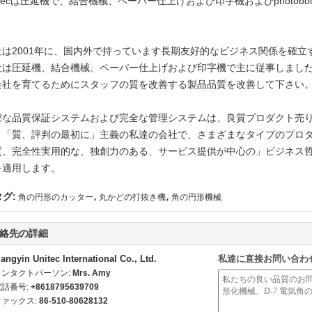
itecは圧延機で、結合機械、ペーパー仕上げおよび印字機およびphotoboo
。
社は2001年に、国内外で持っています長期友好的なビジネス関係を確
社は圧延機、結合機械、ペーパー仕上げおよび印字機で主に従事しまし
会社を育てるためにスタッフの質を改善する製品品質を改善して下さい
密な品質保証システムおよび完全な管理システムは、良質プロダクト売
、「質、評判の最初に」主義の私達の会社で、さまざまなタイプのプロ
質、完全性実用的な、独創力のある、サービス提供が中心の」ビジネス
を適用します。
,
,
タグ:
角の円形のカッター
丸かどの打抜き機
角の円形機械
絡先の詳細
iangyin Unitec International Co., Ltd.
私達に直接お問い合わ
コンタクトパーソン:
Mrs. Amy
電話番号:
+8618795639709
ファックス:
86-510-80628132