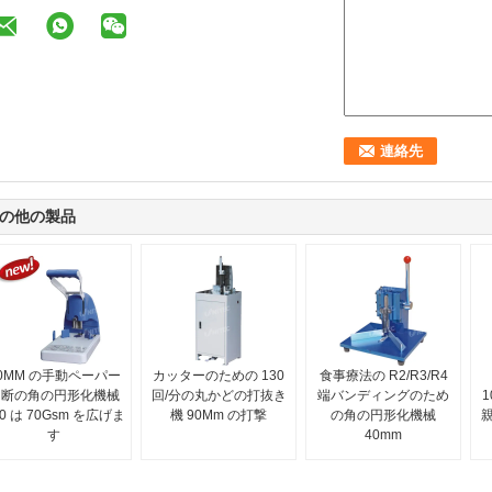
の他の製品
0MM の手動ペーパー
カッターのための 130
食事療法の R2/R3/R4
切断の角の円形化機械
回/分の丸かどの打抜き
端バンディングのため
00 は 70Gsm を広げま
機 90Mm の打撃
の角の円形化機械
親
す
40mm