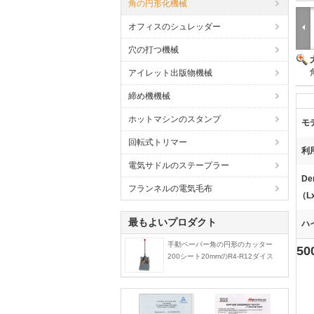
角の円形化機械
オフィスのシュレッダー
穴の打つ機械
アイレット出版物機械
締め機機械
ホットマシンのスタンプ
モ
回転式トリマー
利
電気サドルのステープラー
De
フランネルの電気毛布
（L
最もよいプロダクト
ハ
手動ペーパー角の円形のカッター
5
200シート20mmのR4-R12ダイス