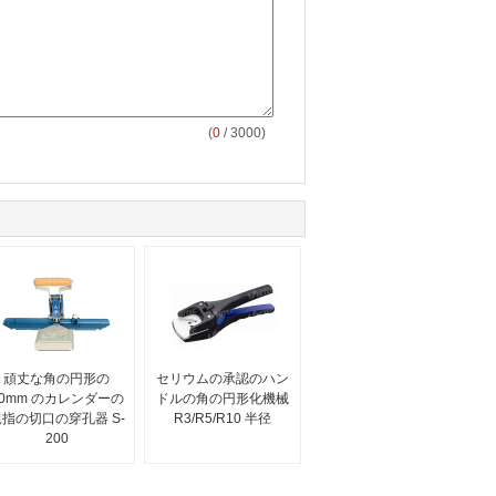
(
0
/ 3000)
頑丈な角の円形の
セリウムの承認のハン
10mm のカレンダーの
ドルの角の円形化機械
指の切口の穿孔器 S-
R3/R5/R10 半径
200