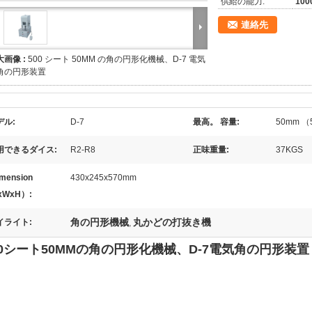
供給の能力:
100
連絡先
大画像 :
500 シート 50MM の角の円形化機械、D-7 電気
角の円形装置
デル:
D-7
最高。 容量:
50mm （
用できるダイス:
R2-R8
正味重量:
37KGS
mension
430x245x570mm
xWxH）:
角の円形機械
丸かどの打抜き機
イライト:
,
00シート50MMの角の円形化機械、D-7電気角の円