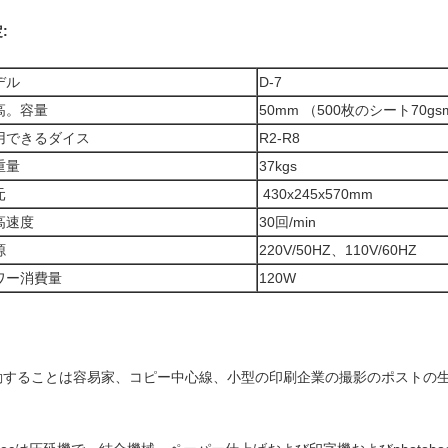
:
デル
D-7
高。容量
50mm （500枚のシート70gs
用できるダイス
R2-R8
重量
37kgs
元
430x245x570mm
高速度
30回/min
源
220V/50HZ、110V/60HZ
ワー消費量
120W
動することは容易家、コピー中心線、小型の印刷企業の撮影のポストの