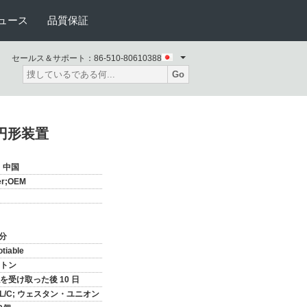
ュース
品質保証
セールス＆サポート：
86-510-80610388
Go
の円形装置
、中国
er;OEM
部分
tiable
トン
を受け取った後 10 日
T; L/C; ウェスタン・ユニオン