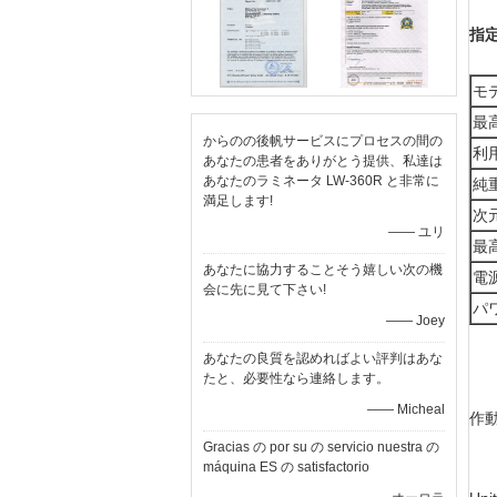
指定
モ
最
からのの後帆サービスにプロセスの間の
利
あなたの患者をありがとう提供、私達は
あなたのラミネータ LW-360R と非常に
純
満足します!
次
—— ユリ
最
あなたに協力することそう嬉しい次の機
電
会に先に見て下さい!
パ
—— Joey
あなたの良質を認めればよい評判はあな
たと、必要性なら連絡します。
—— Micheal
作
Gracias の por su の servicio nuestra の
máquina ES の satisfactorio