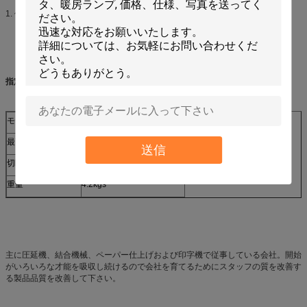
1. 作動すること容易。
指定:
モデル
NO.828
最高の切断のサイズ
B3、A3、B4、A4、B5、B6
送信
切断容量
12枚のシート
重量
4.2kgs
主に圧延機、結合機械、ペーパー仕上げおよび印字機で従事している会社。開始
がいろいろな才能を吸収し続けるので会社を育てるためにスタッフの質を改善す
る製品品質を改善して下さい。