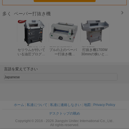
ペーパー打抜き機
多く
2800W証明される
密集した自動テー
電気油圧ペーパー
BW-520
セリウムが付いて
ブルの上のペーパ
打抜き機1700W
Backgau
いる油圧プログラ
ー打抜き機
30mmの狭いとこ
ーパー 
ム可能なペーパー
320mmのテーブ
ろはBW-R520V2
190.0Kg
カッターH720RT
ルの深さHD-
を切りました
ピュータ
QZ320
た
言語を変えて下さい
Japanese
ホーム
|
私達について
|
私達に連絡しなさい
|
地図
|
Privacy Policy
デスクトップの眺め
Copyright © 2016 - 2026 Jiangyin Unitec International Co., Ltd..
All rights reserved.