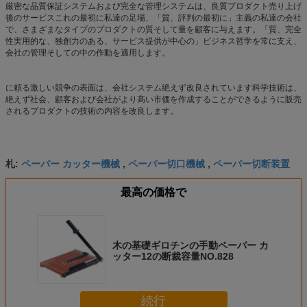
厳密な品質保証システムおよび完全な管理システムは、良質プロダクト売り上げ
後のサービスこれの最初に私達の足場、「質、評判の最初に」主義の私達の会社
で、さまざまなタイプのプロダクトの質そして量を顧客に与えます。「質、完全
性実用的な、独創力のある、サービス提供が中心の」ビジネス哲学を常に支え、
会社の管理そしての中の作動を適用します。
に頼る激しい競争の表面は、会社システム絶えず改良されています科学技術は、
絶えず社会、顧客および会社がより高い市価を作成することができるように販売
されるプロダクトの技術の内容を改良します。
ペーパー カッター機械
ペーパー切口機械
ペーパー切断装置
札:
,
,
最高の価格で
木の基礎ギロチンの手動ペーパー カ
ッター12の断裁容量NO.828
続行