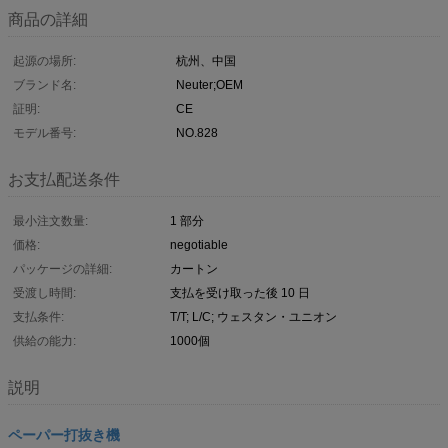
商品の詳細
起源の場所:
杭州、中国
ブランド名:
Neuter;OEM
証明:
CE
モデル番号:
NO.828
お支払配送条件
最小注文数量:
1 部分
価格:
negotiable
パッケージの詳細:
カートン
受渡し時間:
支払を受け取った後 10 日
支払条件:
T/T; L/C; ウェスタン・ユニオン
供給の能力:
1000個
説明
ペーパー打抜き機