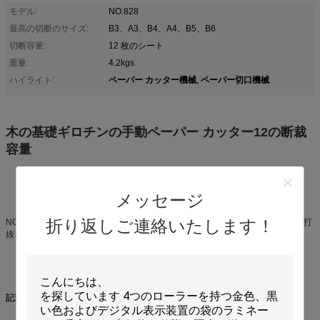
モデル:
NO.828
最高の切断のサイズ:
B3、A3、B4、A4、B5、B6
切断容量:
12 枚のシート
重量:
4.2kgs
ペーパー カッター機械
ペーパー切口機械
ハイライト:
,
木の基礎ギロチンの手動ペーパー カッター12の断裁
容量
メッセージ
折り返しご連絡いたします！
NO.828はペーパー シート、本および写真アルバムを切るのため手動ペーパー打
抜き機、それですです。
記述: